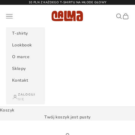
Przejdź do treści
10 PLN Z KAŻDEGO T-SHIRTU NA MŁODE GŁOWY
Calma
Menu
Szukaj
Koszy
T-shirty
Lookbook
O marce
Sklepy
Kontakt
ZALOGUJ
SIĘ
Koszyk
Twój koszyk jest pusty