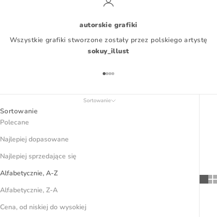
autorskie grafiki
Wszystkie grafiki stworzone zostały przez polskiego artystę
sokuy_illust
Przejdź do 1
Przejdź do 2
Przejdź do 3
Przejdź do 4
Sortowanie
Sortowanie
Polecane
Najlepiej dopasowane
Najlepiej sprzedające się
Alfabetycznie, A-Z
Alfabetycznie, Z-A
Cena, od niskiej do wysokiej