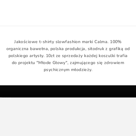
water
e
d
Cena promocyjna
259,00 zł
o
s
t
a
Jakościowe t-shirty slowfashion marki Calma. 100%
j
organiczna bawełna, polska produkcja, sitodruk z grafiką od
e
polskiego artysty. 10zł ze sprzedaży każdej koszulki trafia
s
do projektu "Młode Głowy", zajmującego się zdrowiem
z
psychicznym młodzieży.
z
n
i
ż
k
Przejdź do 1
Przejdź do 2
Przejdź do 3
Przejdź do 4
Przejdź do 5
Przejdź do 6
i
.
W
z
a